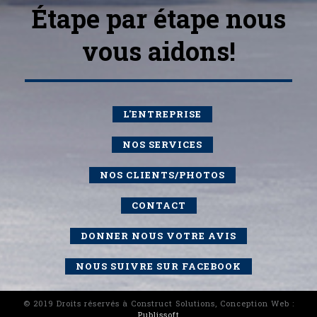
Étape par étape nous
vous aidons!
chargée de projet
L'ENTREPRISE
gestionnaire de projet
NOS SERVICES
consultant
NOS CLIENTS/PHOTOS
expert en bâtiment
CONTACT
inspection maison
DONNER NOUS VOTRE AVIS
inspection de maison
NOUS SUIVRE SUR FACEBOOK
inspection pré achat maison
© 2019 Droits réservés à Construct Solutions, Conception Web :
Publissoft