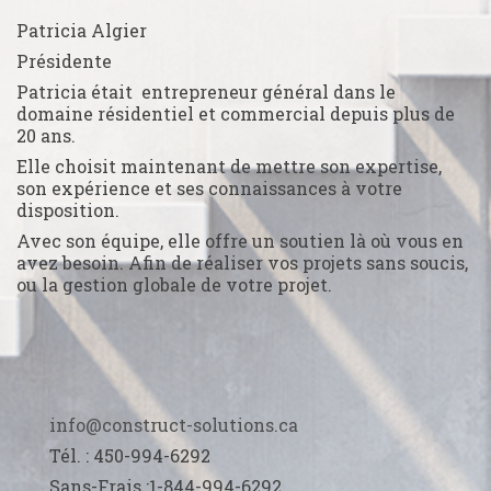
Patricia Algier
Présidente
Patricia était entrepreneur général dans le
domaine résidentiel et commercial depuis plus de
20 ans.
Elle choisit maintenant de mettre son expertise,
son expérience et ses connaissances à votre
disposition.
Avec son équipe, elle offre un soutien là où vous en
avez besoin. Afin de réaliser vos projets sans soucis,
ou la gestion globale de votre projet.
info@construct-solutions.ca
Tél. : 450-994-6292
Sans-Frais :1-844-994-6292